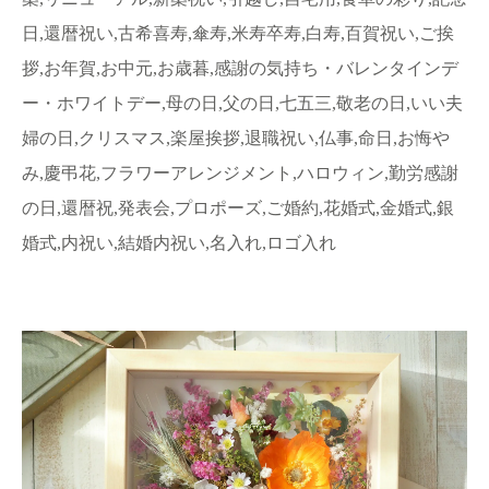
日,還暦祝い,古希喜寿,傘寿,米寿卒寿,白寿,百賀祝い,ご挨
拶,お年賀,お中元,お歳暮,感謝の気持ち・バレンタインデ
ー・ホワイトデー,母の日,父の日,七五三,敬老の日,いい夫
婦の日,クリスマス,楽屋挨拶,退職祝い,仏事,命日,お悔や
み,慶弔花,フラワーアレンジメント,ハロウィン,勤労感謝
の日,還暦祝,発表会,プロポーズ,ご婚約,花婚式,金婚式,銀
婚式,内祝い,結婚内祝い,名入れ,ロゴ入れ