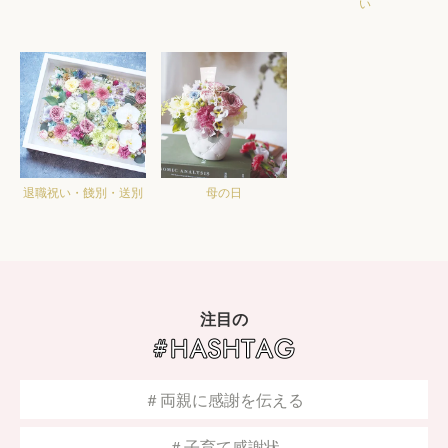
い
退職祝い・餞別・送別
母の日
注目の
＃両親に感謝を伝える
＃子育て感謝状