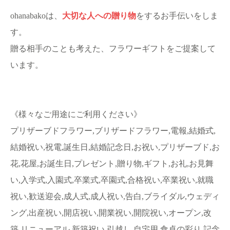
ohanabakoは、
大切な人への贈り物
をするお手伝いをしま
す。
贈る相手のことも考えた、フラワーギフトをご提案して
います。
《様々なご用途にご利用ください》
プリザーブドフラワー,ブリザードフラワー,電報,結婚式,
結婚祝い,祝電,誕生日,結婚記念日,お祝い,プリザーブド,お
花,花屋,お誕生日,プレゼント,贈り物,ギフト,お礼,お見舞
い,入学式,入園式,卒業式,卒園式,合格祝い,卒業祝い,就職
祝い,歓送迎会,成人式,成人祝い,告白,ブライダル,ウェディ
ング,出産祝い,開店祝い,開業祝い,開院祝い,オープン,改
築,リニューアル,新築祝い,引越し,自宅用,食卓の彩り,記念