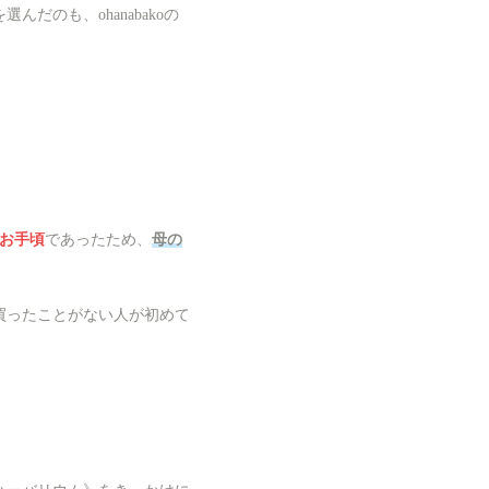
を選んだのも、ohanabakoの
お手頃
であったため、
母の
買ったことがない人が初めて
。