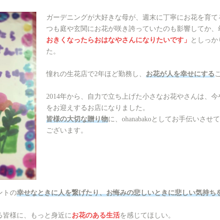
ガーデニングが大好きな母が、週末に丁寧にお花を育て
つも庭や玄関にお花が咲き誇っていたのも影響してか、
おきくなったらおはなやさんになりたいです」
としっか
た。
憧れの生花店で2年ほど勤務し、
お花が人を幸せにする
2014年から、自力で立ち上げた小さなお花やさんは、今や
をお迎えするお店になりました。
皆様の大切な贈り物
に、ohanabakoとしてお手伝いさ
ございます。
ントの
幸せなときに人を繋げたり、お悔みの悲しいときに悲しい気持ち
る皆様に、もっと身近に
お花のある生活
を感じてほしい。