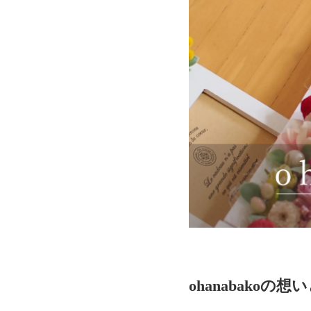
ohanabakoの想