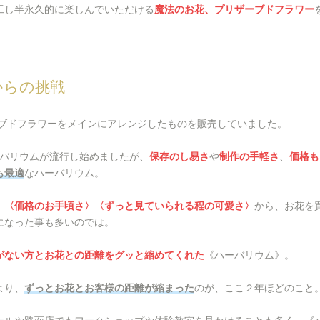
工し半永久的に楽しんでいただける
魔法のお花、プリザーブドフラワー
れからの挑戦
リザーブドフラワーをメインにアレンジしたものを販売していました。
ーバリウムが流行し始めましたが、
保存のし易さ
や
制作の手軽さ
、
価格も
も最適
なハーバリウム。
〉〈価格のお手頃さ〉〈ずっと見ていられる程の可愛さ〉
から、お花を
になった事も多いのでは。
がない方とお花との距離をグッと縮めてくれた
《ハーバリウム》。
より、
ずっとお花とお客様の距離が縮まった
のが、ここ２年ほどのこと