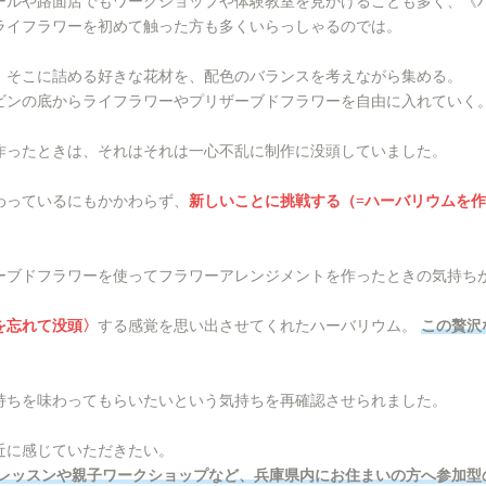
ールや路面店でもワークショップや体験教室を見かけることも多く、《
ライフラワーを初めて触った方も多くいらっしゃるのでは。
、そこに詰める好きな花材を、配色のバランスを考えながら集める。
ビンの底からライフラワーやプリザーブドフラワーを自由に入れていく
作ったときは、それはそれは一心不乱に制作に没頭していました。
わっているにもかかわらず、
新しいことに挑戦する（=ハーバリウムを作
ーブドフラワーを使ってフラワーアレンジメントを作ったときの気持ち
を忘れて没頭〉
する感覚を思い出させてくれたハーバリウム。
この贅沢
。
持ちを味わってもらいたいという気持ちを再確認させられました。
近に感じていただきたい。
レッスンや親子ワークショップなど、兵庫県内にお住まいの方へ参加型