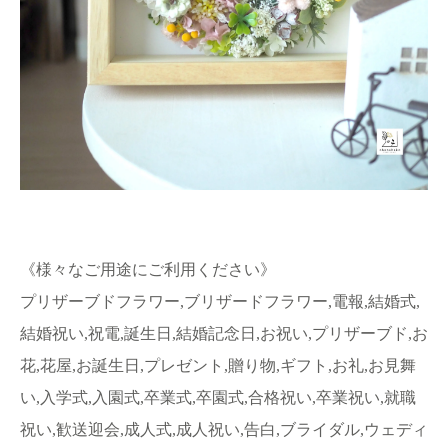
《様々なご用途にご利用ください》
プリザーブドフラワー,ブリザードフラワー,電報,結婚式,
結婚祝い,祝電,誕生日,結婚記念日,お祝い,プリザーブド,お
花,花屋,お誕生日,プレゼント,贈り物,ギフト,お礼,お見舞
い,入学式,入園式,卒業式,卒園式,合格祝い,卒業祝い,就職
祝い,歓送迎会,成人式,成人祝い,告白,ブライダル,ウェディ