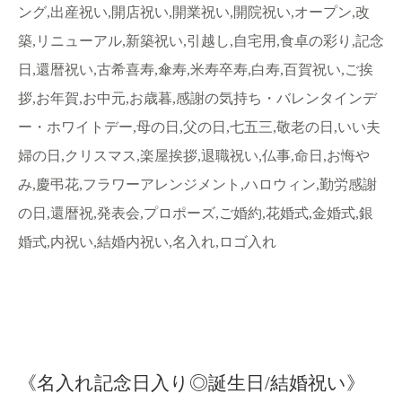
ング,出産祝い,開店祝い,開業祝い,開院祝い,オープン,改
築,リニューアル,新築祝い,引越し,自宅用,食卓の彩り,記念
日,還暦祝い,古希喜寿,傘寿,米寿卒寿,白寿,百賀祝い,ご挨
拶,お年賀,お中元,お歳暮,感謝の気持ち・バレンタインデ
ー・ホワイトデー,母の日,父の日,七五三,敬老の日,いい夫
婦の日,クリスマス,楽屋挨拶,退職祝い,仏事,命日,お悔や
み,慶弔花,フラワーアレンジメント,ハロウィン,勤労感謝
の日,還暦祝,発表会,プロポーズ,ご婚約,花婚式,金婚式,銀
婚式,内祝い,結婚内祝い,名入れ,ロゴ入れ
《名入れ記念日入り◎誕生日/結婚祝い》