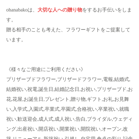
ohanabakoは、
大切な人への贈り物
をするお手伝いをしま
す。
贈る相手のことも考えた、フラワーギフトをご提案して
います。
《様々なご用途にご利用ください》
プリザーブドフラワー,ブリザードフラワー,電報,結婚式,
結婚祝い,祝電,誕生日,結婚記念日,お祝い,プリザーブド,お
花,花屋,お誕生日,プレゼント,贈り物,ギフト,お礼,お見舞
い,入学式,入園式,卒業式,卒園式,合格祝い,卒業祝い,就職
祝い,歓送迎会,成人式,成人祝い,告白,ブライダル,ウェディ
ング,出産祝い,開店祝い,開業祝い,開院祝い,オープン,改
築,リニューアル,新築祝い,引越し,自宅用,食卓の彩り,記念