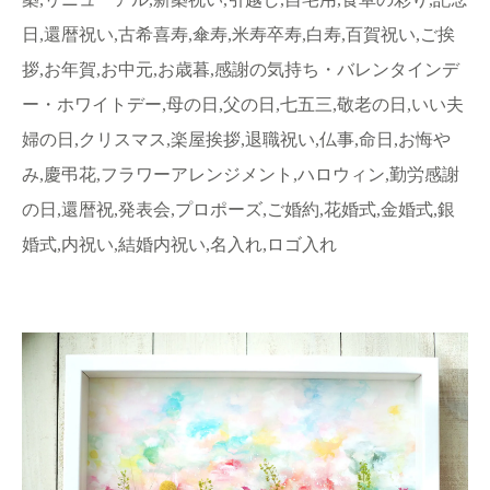
日,還暦祝い,古希喜寿,傘寿,米寿卒寿,白寿,百賀祝い,ご挨
拶,お年賀,お中元,お歳暮,感謝の気持ち・バレンタインデ
ー・ホワイトデー,母の日,父の日,七五三,敬老の日,いい夫
婦の日,クリスマス,楽屋挨拶,退職祝い,仏事,命日,お悔や
み,慶弔花,フラワーアレンジメント,ハロウィン,勤労感謝
の日,還暦祝,発表会,プロポーズ,ご婚約,花婚式,金婚式,銀
婚式,内祝い,結婚内祝い,名入れ,ロゴ入れ