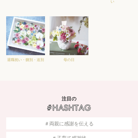
い
退職祝い・餞別・送別
母の日
注目の
＃両親に感謝を伝える