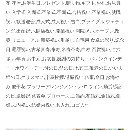
花,花屋,お誕生日,プレゼント,贈り物,ギフト,お礼,お見舞
い,入学式,入園式,卒業式,卒園式,合格祝い,卒業祝い,就職
祝い,歓送迎会,成人式,成人祝い,告白,ブライダル,ウェディ
ング,出産祝い,開店祝い,開業祝い,開院祝い,オープン,改
築,リニューアル,新築祝い,引越し,自宅用,食卓の彩り,記念
日,還暦祝い,古希喜寿,傘寿,米寿卒寿,白寿,百賀祝い,ご挨
拶,お年賀,お中元,お歳暮,感謝の気持ち・バレンタインデ
ー・ホワイトデー,母の日,父の日,七五三,敬老の日,いい夫
婦の日,クリスマス,楽屋挨拶,退職祝い,仏事,命日,お悔や
み,慶弔花,フラワーアレンジメント,ハロウィン,勤労感謝
の日,還暦祝,発表会,プロポーズ,ご婚約,花婚式,金婚式,銀
婚式,内祝い,結婚内祝い,名入れ,ロゴ入れ