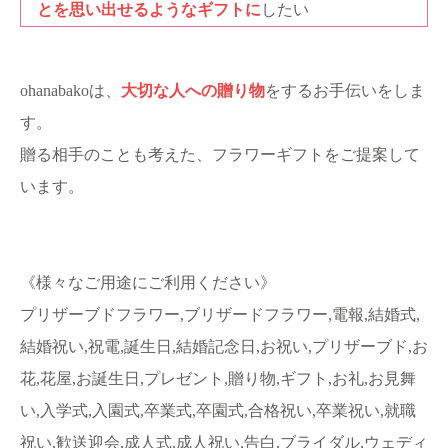
とを思い出せるようなギフトに
したい
ohanabakoは、
大切な人への贈り物
をするお手伝いをしま
す。
贈る相手のことも考えた、フラワーギフトをご提案して
います。
《様々なご用途にご利用ください》
プリザーブドフラワー,ブリザードフラワー,電報,結婚式,
結婚祝い,祝電,誕生日,結婚記念日,お祝い,プリザーブド,お
花,花屋,お誕生日,プレゼント,贈り物,ギフト,お礼,お見舞
い,入学式,入園式,卒業式,卒園式,合格祝い,卒業祝い,就職
祝い,歓送迎会,成人式,成人祝い,告白,ブライダル,ウェディ