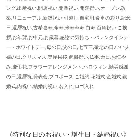
ング,出産祝い,開店祝い,開業祝い,開院祝い,オープン,改
築,リニューアル,新築祝い,引越し,自宅用,食卓の彩り,記念
日,還暦祝い,古希喜寿,傘寿,米寿卒寿,白寿,百賀祝い,ご挨
拶,お年賀,お中元,お歳暮,感謝の気持ち・バレンタインデ
ー・ホワイトデー,母の日,父の日,七五三,敬老の日,いい夫
婦の日,クリスマス,楽屋挨拶,退職祝い,仏事,命日,お悔や
み,慶弔花,フラワーアレンジメント,ハロウィン,勤労感謝
の日,還暦祝,発表会,プロポーズ,ご婚約,花婚式,金婚式,銀
婚式,内祝い,結婚内祝い,名入れ,ロゴ入れ
《特別な日のお祝い・誕生日・結婚祝い》