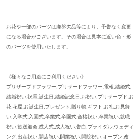
お花や一部のパーツは廃盤欠品等により、予告なく変更
になる場合がございます。その場合は見本に近い色・形
のパーツを使用いたします。
《様々なご用途にご利用ください》
プリザーブドフラワー,ブリザードフラワー,電報,結婚式,
結婚祝い,祝電,誕生日,結婚記念日,お祝い,プリザーブド,お
花,花屋,お誕生日,プレゼント,贈り物,ギフト,お礼,お見舞
い,入学式,入園式,卒業式,卒園式,合格祝い,卒業祝い,就職
祝い,歓送迎会,成人式,成人祝い,告白,ブライダル,ウェディ
ング,出産祝い,開店祝い,開業祝い,開院祝い,オープン,改