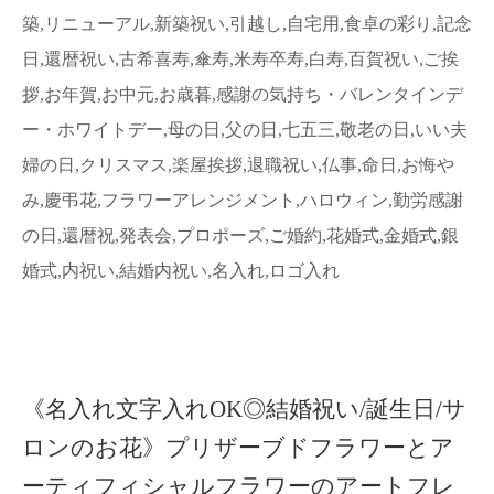
築,リニューアル,新築祝い,引越し,自宅用,食卓の彩り,記念
日,還暦祝い,古希喜寿,傘寿,米寿卒寿,白寿,百賀祝い,ご挨
拶,お年賀,お中元,お歳暮,感謝の気持ち・バレンタインデ
ー・ホワイトデー,母の日,父の日,七五三,敬老の日,いい夫
婦の日,クリスマス,楽屋挨拶,退職祝い,仏事,命日,お悔や
み,慶弔花,フラワーアレンジメント,ハロウィン,勤労感謝
の日,還暦祝,発表会,プロポーズ,ご婚約,花婚式,金婚式,銀
婚式,内祝い,結婚内祝い,名入れ,ロゴ入れ
《名入れ文字入れOK◎結婚祝い/誕生日/サ
ロンのお花》プリザーブドフラワーとア
ーティフィシャルフラワーのアートフレ