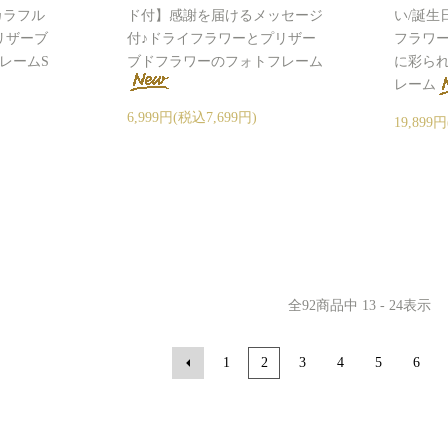
カラフル
ド付】感謝を届けるメッセージ
い/誕生
リザーブ
付♪ドライフラワーとプリザー
フラワ
レームS
ブドフラワーのフォトフレーム
に彩ら
レーム
6,999円(税込7,699円)
19,899
全
92
商品中
13 - 24
表示
1
2
3
4
5
6