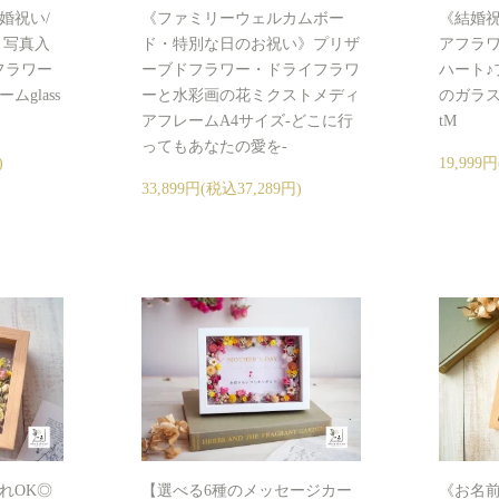
婚祝い/
《ファミリーウェルカムボー
《結婚祝
》写真入
ド・特別な日のお祝い》プリザ
アフラ
フラワー
ーブドフラワー・ドライフラワ
ハート♪
glass
ーと水彩画の花ミクストメディ
のガラスフレ
アフレームA4サイズ-どこに行
tM
ってもあなたの愛を-
)
19,999
33,899円(税込37,289円)
れOK◎
【選べる6種のメッセージカー
《お名