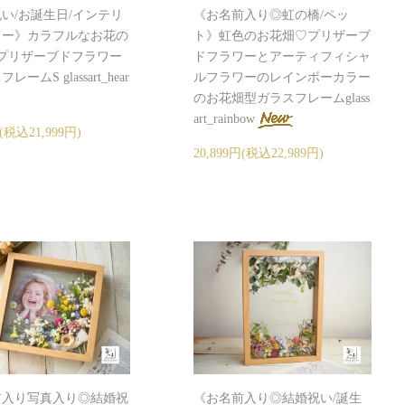
い/お誕生日/インテリ
《お名前入り◎虹の橋/ペッ
ワー》カラフルなお花の
ト》虹色のお花畑♡プリザーブ
プリザーブドフラワー
ドフラワーとアーティフィシャ
ームS glassart_hear
ルフラワーのレインボーカラー
のお花畑型ガラスフレームglass
art_rainbow
円(税込21,999円)
20,899円(税込22,989円)
前入り写真入り◎結婚祝
《お名前入り◎結婚祝い/誕生