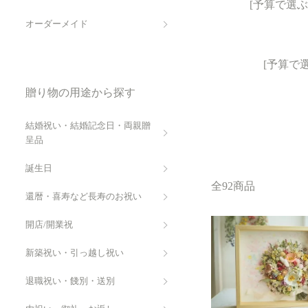
[予算で選ぶ]1
オーダーメイド
[予算で選
贈り物の用途から探す
結婚祝い・結婚記念日・両親贈
呈品
誕生日
全92商品
還暦・喜寿など長寿のお祝い
開店/開業祝
新築祝い・引っ越し祝い
退職祝い・餞別・送別