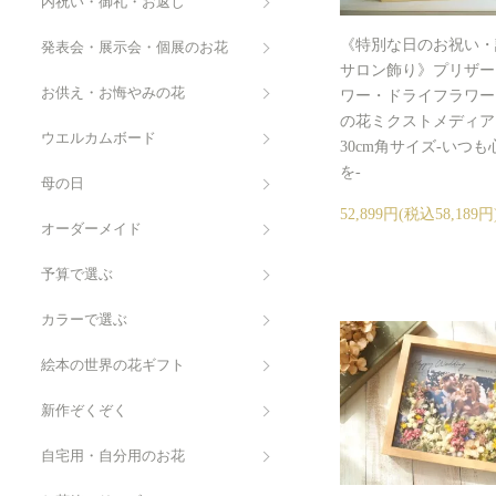
内祝い・御礼・お返し
《特別な日のお祝い・
発表会・展示会・個展のお花
サロン飾り》プリザー
お供え・お悔やみの花
ワー・ドライフラワー
の花ミクストメディア
ウエルカムボード
30cm角サイズ-いつ
を-
母の日
52,899円(税込58,189円
オーダーメイド
予算で選ぶ
カラーで選ぶ
絵本の世界の花ギフト
新作ぞくぞく
自宅用・自分用のお花