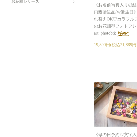
お花箱シリーズ
《お名前写真入り◎結
両親贈呈品/お誕生日
れ替えOK♡カラフル
のお花畑型フォトフレーム
art_photobtk
19,899円(税込21,889円
《母の日予約♡文字入