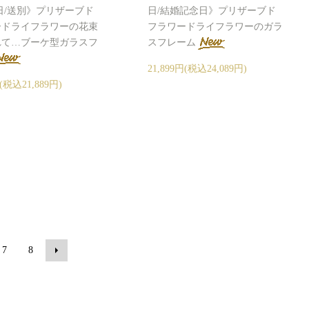
日/送別》プリザーブド
日/結婚記念日》プリザーブド
ードライフラワーの花束
フラワードライフラワーのガラ
れて…ブーケ型ガラスフ
スフレーム
21,899円(税込24,089円)
円(税込21,889円)
7
8