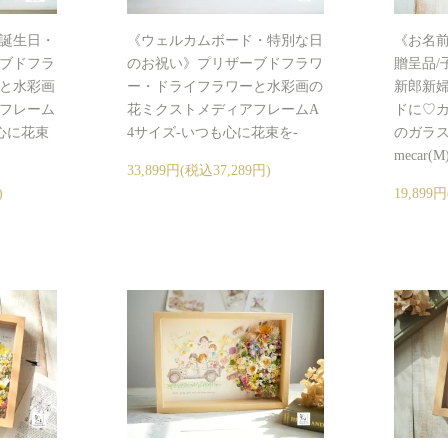
誕生日・
《ウェルカムボード・特別な日
《お名前
ブドフラ
のお祝い》プリザーブドフラワ
贈呈品/
と水彩画
ー・ドライフラワーと水彩画の
新郎新婦
フレーム
花ミクストメディアフレームA
ドに♡
も心に花束
4サイズ-いつも心に花束を-
のガラスフレ
mecar(M
33,899円(税込37,289円)
)
19,899