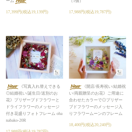
ーム
（1個）
17,399円(税込19,139円)
17,988円(税込19,787円)
《写真入れ替えできる
《開店/長寿祝い/結婚祝
◎結婚祝い/誕生日/送別のお
い/両親贈呈のお花》ご用途に
花》プリザーブドフラワーと
合わせたカラーで◎プリザー
ドライフラワーのメッセージ
ブドフラワーのメッセージ入
付き花盛りフォトフレーム oha
りフラワームーンのフレーム
nabako-20R
18,400円(税込20,240円)
17,988円(税込19,787円)