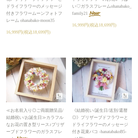
ドライフラワーのメッセージ
い♡ガラスフレームohanabako_
付きフラワームーンフォトフ
family21
レーム ohanabako-moon35
16,999円(税込18,699円)
16,999円(税込18,699円)
≪お名前入り◎ご両親贈呈品/
《結婚祝い/誕生日/送別/還暦
結婚祝い/お誕生日≫カラフル
◎》プリザーブドフラワーと
なお花の置き型リース♪プリザ
ドライフラワーのメッセージ
ーブドフラワーのガラスフレ
付き花束バコ -hanatabakoB5-