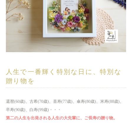
人生で一番輝く特別な日に、特別な
贈り物を
還暦(60歳)、古希(70歳)、喜寿(77歳)、傘寿(80歳)、米寿(88歳)、
卒寿(90歳)、白寿(99歳)・・・
第二の人生を出発される人生の大先輩に、ご長寿の贈り物。