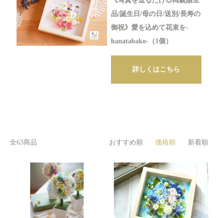
《写真を送るだけ◎両親贈呈
品/誕生日/母の日/送別/長寿の
御祝》愛を込めて花束を-
hanatabako-（1個）
詳しくはこちら
全63商品
おすすめ順
価格順
新着順