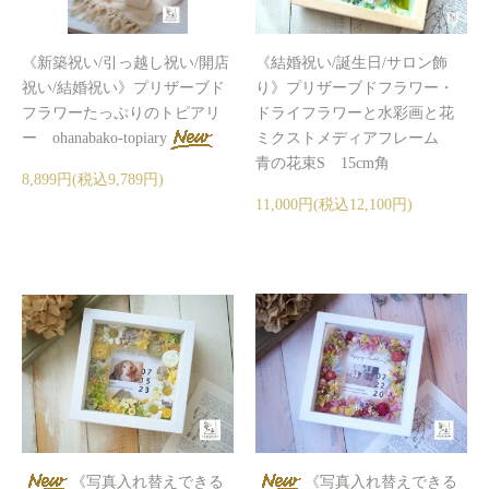
《新築祝い/引っ越し祝い/開店
《結婚祝い/誕生日/サロン飾
祝い/結婚祝い》プリザーブド
り》プリザーブドフラワー・
フラワーたっぷりのトピアリ
ドライフラワーと水彩画と花
ー ohanabako-topiary
ミクストメディアフレーム
青の花束S 15cm角
8,899円(税込9,789円)
11,000円(税込12,100円)
《写真入れ替えできる
《写真入れ替えできる