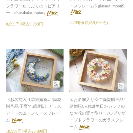
フラワーたっぷりのトピアリ
ースフレームS glassart_moonS
ー ohanabako-topiary
8,799円(税込9,679円)
8,899円(税込9,789円)
《お名前入り◎結婚祝い/両親
≪お名前入り◎ご両親贈呈品/
贈呈品/子育て感謝状》ガラス
結婚祝い/お誕生日≫カラフル
アートのムーンリースフレー
なお花の置き型リース♪プリザ
ム
ーブドフラワーのガラスフレ
ーム
18,999円(税込20,899円)