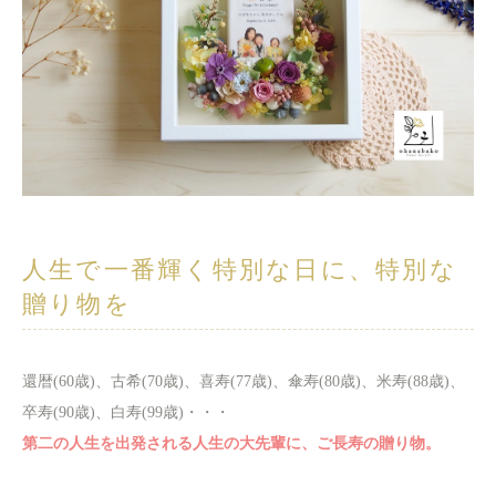
人生で一番輝く特別な日に、特別な
贈り物を
還暦(60歳)、古希(70歳)、喜寿(77歳)、傘寿(80歳)、米寿(88歳)、
卒寿(90歳)、白寿(99歳)・・・
第二の人生を出発される人生の大先輩に、ご長寿の贈り物。