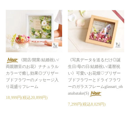
《開店/開業/結婚祝い/
《写真データを送るだけ◎誕
両親贈呈のお花》ナチュラル
生日/母の日/結婚祝い/還暦祝
カラーで癒し効果◎プリザー
い》可愛いお花畑♡プリザー
ブドフラワーのメッセージ入
ブドフラワーとドライフラワ
り花盛りフレーム
ーのガラスフレームglassart_oh
anabatake(S)
18,999円(税込20,899円)
7,299円(税込8,029円)