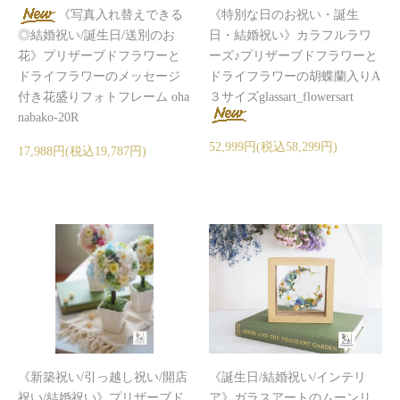
《写真入れ替えできる
《特別な日のお祝い・誕生
◎結婚祝い/誕生日/送別のお
日・結婚祝い》カラフルラワ
花》プリザーブドフラワーと
ーズ♪プリザーブドフラワーと
ドライフラワーのメッセージ
ドライフラワーの胡蝶蘭入りA
付き花盛りフォトフレーム oha
３サイズglassart_flowersart
nabako-20R
52,999円(税込58,299円)
17,988円(税込19,787円)
《新築祝い/引っ越し祝い/開店
《誕生日/結婚祝い/インテリ
祝い/結婚祝い》プリザーブド
ア》ガラスアートのムーンリ