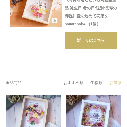
《写真を送るだけ◎両親贈呈
品/誕生日/母の日/送別/長寿の
御祝》愛を込めて花束を-
hanatabako-（1個）
詳しくはこちら
全63商品
おすすめ順
価格順
新着順