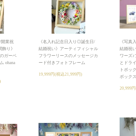
/開業祝
《名入れ記念日入り◎誕生日/
《写真入
関飾り》
結婚祝い》アーティフィシャル
結婚祝
のガーベ
フラワーリースのメッセージカ
ワーズ♪
ohana
ード付きフォトフレーム
とドラ
トボッ
19,999円(税込21,999円)
ボック
)
20,999