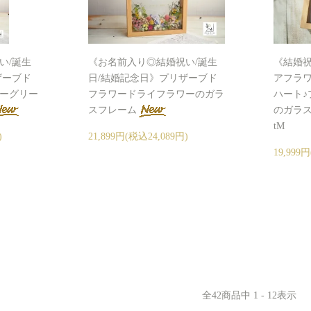
い/誕生
《お名前入り◎結婚祝い/誕生
《結婚祝
ザーブド
日/結婚記念日》プリザーブド
アフラ
ーグリー
フラワードライフラワーのガラ
ハート♪
スフレーム
のガラスフレ
tM
)
21,899円(税込24,089円)
19,999
全
42
商品中
1 - 12
表示