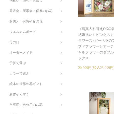
内祝い・御礼・お返し
発表会・展示会・個展のお花
お供え・お悔やみの花
《写真入れ替えOK◎
ウエルカムボード
結婚祝い》ピンクのカ
ラワーズ♪ガーベラの
母の日
ブドフラワーとアーテ
ャルフラワーのダブル
オーダーメイド
ックス
予算で選ぶ
20,999円(税込23,099円
カラーで選ぶ
絵本の世界の花ギフト
新作ぞくぞく
自宅用・自分用のお花