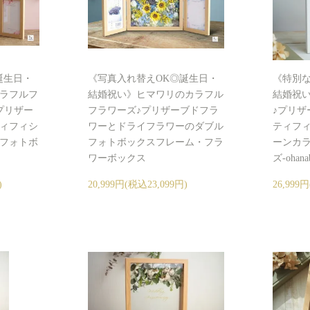
誕生日・
《写真入れ替えOK◎誕生日・
《特別
ラフルフ
結婚祝い》ヒマワリのカラフル
結婚祝
プリザー
フラワーズ♪プリザーブドフラ
♪プリザ
ィフィシ
ワーとドライフラワーのダブル
ティフ
フォトボ
フォトボックスフレーム・フラ
ーンカラ
ワーボックス
ズ-ohana
)
20,999円(税込23,099円)
26,999