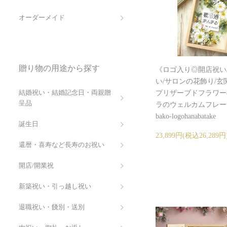
オーダーメイド
贈り物の用途から探す
《ロゴ入り◎開店祝い
い/サロンの花飾り/玄
結婚祝い・結婚記念日・両親贈
プリザーブドフラワー
呈品
ラのウェルカムフレーム 
bako-logohanabatake
誕生日
23,899円(税込26,289円
還暦・喜寿など長寿のお祝い
開店/開業祝
新築祝い・引っ越し祝い
退職祝い・餞別・送別