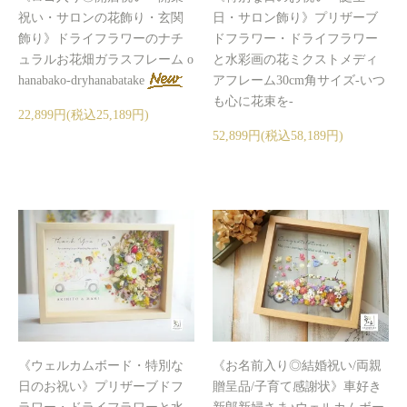
祝い・サロンの花飾り・玄関
日・サロン飾り》プリザーブ
飾り》ドライフラワーのナチ
ドフラワー・ドライフラワー
ュラルお花畑ガラスフレーム o
と水彩画の花ミクストメディ
hanabako-dryhanabatake
アフレーム30cm角サイズ-いつ
も心に花束を-
22,899円(税込25,189円)
52,899円(税込58,189円)
《ウェルカムボード・特別な
《お名前入り◎結婚祝い/両親
日のお祝い》プリザーブドフ
贈呈品/子育て感謝状》車好き