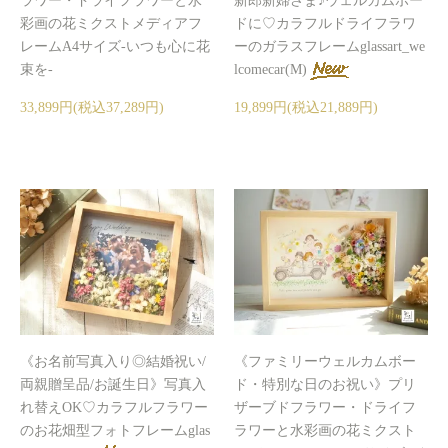
ラワー・ドライフラワーと水
新郎新婦さま♪ウェルカムボー
彩画の花ミクストメディアフ
ドに♡カラフルドライフラワ
レームA4サイズ-いつも心に花
ーのガラスフレームglassart_we
束を-
lcomecar(M)
33,899円(税込37,289円)
19,899円(税込21,889円)
《お名前写真入り◎結婚祝い/
《ファミリーウェルカムボー
両親贈呈品/お誕生日》写真入
ド・特別な日のお祝い》プリ
れ替えOK♡カラフルフラワー
ザーブドフラワー・ドライフ
のお花畑型フォトフレームglas
ラワーと水彩画の花ミクスト