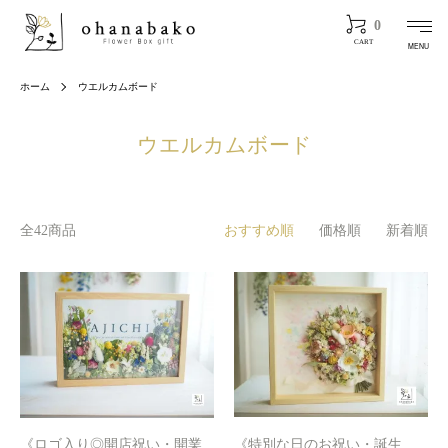
0
CART
MENU
ホーム
ウエルカムボード
ウエルカムボード
全42商品
おすすめ順
価格順
新着順
《ロゴ入り◎開店祝い・開業
《特別な日のお祝い・誕生